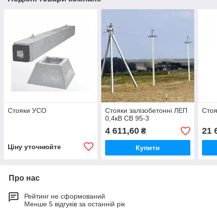
Стояки УСО
Стояки залізобетонні ЛЕП
Стоя
0,4кВ СВ 95-3
4 611,60
21 
₴
Ціну уточнюйте
Купити
Про нас
Рейтинг не сформований
Менше 5 відгуків за останній рік