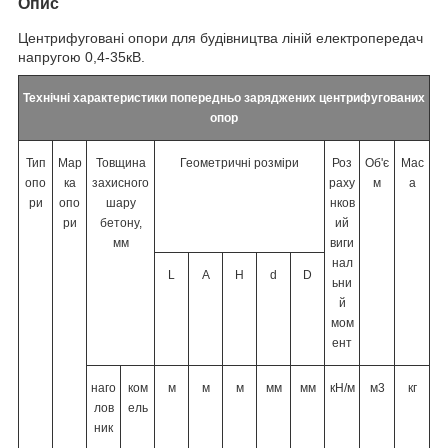
Опис
Центрифуговані опори для будівництва ліній електропередач
напругою 0,4-35кВ.
Технічні характеристики попередньо заряджених центрифугованих
опор
Тип
Мар
Товщина
Геометричні розміри
Роз
Об'є
Мас
опо
ка
захисного
раху
м
а
ри
опо
шару
нков
ри
бетону,
ий
мм
виги
нал
L
A
H
d
D
ьни
й
мом
ент
наго
ком
м
м
м
мм
мм
кН/м
м
3
кг
лов
ель
ник